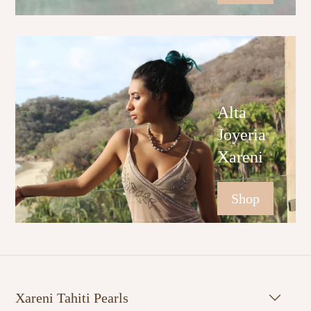
Alta
Joyeria
Xareni
Shop
Xareni Tahiti Pearls